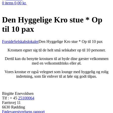
0
items
0,00
kr.
Den Hyggelige Kro stue * Op
til 10 pax
Forside
Selskabslokaler
Den Hyggelige Kro stue * Op til 10 pax
Krostuen egner sig til de helt små selskaber op til 10 personer.
Dertil kan du benytte krostuen til at byde dine gæster velkommen
med en velkomstdrinks eller øl.
Vores krostue er også velegnet som lounge med hyggelig og rolig
indretning, som får enhver til at føle sig godt tilpas.
Birgitte Enevoldsen
Tlf : + 45
25100064
Farrisvej 11
6630 Rødding
Fødevarestyrelsens rapport