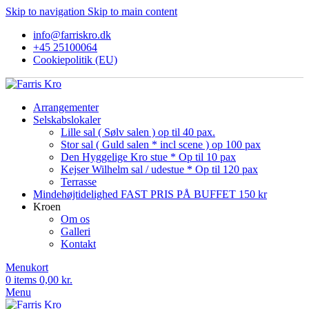
Skip to navigation
Skip to main content
info@farriskro.dk
+45 25100064
Cookiepolitik (EU)
Arrangementer
Selskabslokaler
Lille sal ( Sølv salen ) op til 40 pax.
Stor sal ( Guld salen * incl scene ) op 100 pax
Den Hyggelige Kro stue * Op til 10 pax
Kejser Wilhelm sal / udestue * Op til 120 pax
Terrasse
Mindehøjtidelighed FAST PRIS PÅ BUFFET 150 kr
Kroen
Om os
Galleri
Kontakt
Menukort
0
items
0,00
kr.
Menu