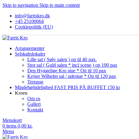
Skip to navigation
Skip to main content
info@farriskro.dk
+45 25100064
Cookiepolitik (EU)
Arrangementer
Selskabslokaler
Lille sal ( Sølv salen ) op til 40 pax.
Stor sal ( Guld salen * incl scene ) op 100 pax
Den Hyggelige Kro stue * Op til 10 pax
Kejser Wilhelm sal / udestue * Op til 120 pax
Terrasse
Mindehøjtidelighed FAST PRIS PÅ BUFFET 150 kr
Kroen
Om os
Galleri
Kontakt
Menukort
0
items
0,00
kr.
Menu