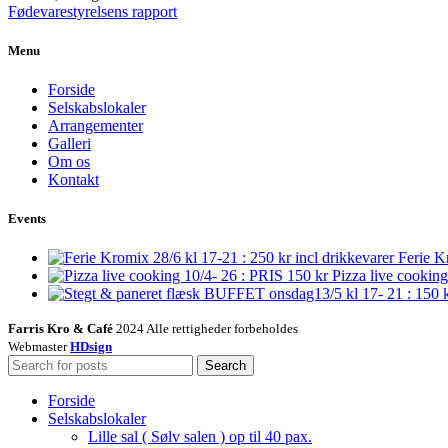
Fødevarestyrelsens rapport
Menu
Forside
Selskabslokaler
Arrangementer
Galleri
Om os
Kontakt
Events
Ferie K
Pizza live cookin
Farris Kro & Café
2024 Alle rettigheder forbeholdes
Webmaster
HDsign
Search
Forside
Selskabslokaler
Lille sal ( Sølv salen ) op til 40 pax.