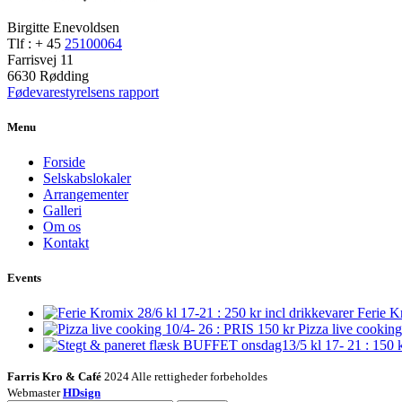
Birgitte Enevoldsen
Tlf : + 45
25100064
Farrisvej 11
6630 Rødding
Fødevarestyrelsens rapport
Menu
Forside
Selskabslokaler
Arrangementer
Galleri
Om os
Kontakt
Events
Ferie K
Pizza live cookin
Farris Kro & Café
2024 Alle rettigheder forbeholdes
Webmaster
HDsign