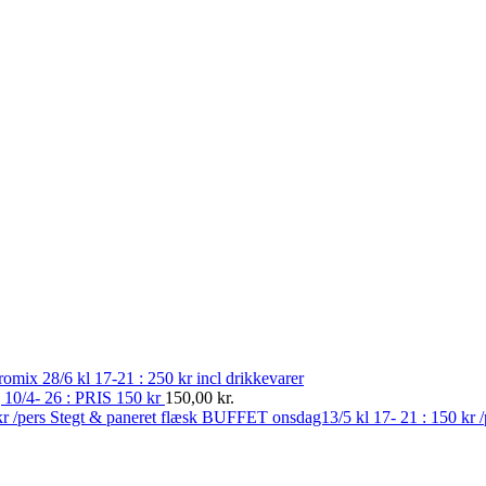
romix 28/6 kl 17-21 : 250 kr incl drikkevarer
g 10/4- 26 : PRIS 150 kr
150,00
kr.
Stegt & paneret flæsk BUFFET onsdag13/5 kl 17- 21 : 150 kr 