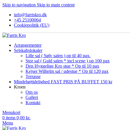
Skip to navigation
Skip to main content
info@farriskro.dk
+45 25100064
Cookiepolitik (EU)
Arrangementer
Selskabslokaler
Lille sal ( Sølv salen ) op til 40 pax.
Stor sal ( Guld salen * incl scene ) op 100 pax
Den Hyggelige Kro stue * Op til 10 pax
Kejser Wilhelm sal / udestue * Op til 120 pax
Terrasse
Mindehøjtidelighed FAST PRIS PÅ BUFFET 150 kr
Kroen
Om os
Galleri
Kontakt
Menukort
0
items
0,00
kr.
Menu