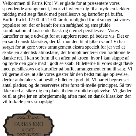
Velkommen til Farris Kro! Vi er glade for at præsentere vores
spændende arrangement, hvor vi inviterer dig til at nyde en lækker
middag med stegt flæsk med persillesovs og kartofler på buffet.
Buffet fra kl. 17:00 til 21:00 får du mulighed for at smage på vores
populære ret, der er kendt for sin saftighed og smagfulde
kombination af knasende flæsk og cremet persillesovs. Vores
kartofler er nøje udvalgt for at supplere retten på bedste vis. Det er
en sand dansk klassiker, der får munden til at løbe i vand! Vi har
sørget for at gøre vores arrangement ekstra specielt for jer ved at
skabe en autentisk atmosfære, der komplimenterer den traditionelle
danske ret. I kan se frem til en aften på kroen, hvor I kan slappe af
og nyde den gode mad i godt selskab. Billetterne til vores stegt flæsk
med persillesovs og kartofler på buffet arrangement er nu til salg. Vi
vil gerne sikre, at alle vores gæster får den bedst mulige oplevelse,
derfor anbefaler vi at bestille billetter i god tid. Vi har et begrænset
antal pladser, og de reserveres efter først-til-mølle-princippet. Så tøv
ikke med at sikre dig en plads til denne unikke oplevelse. Vi glæder
os til at give jer en uforglemmelig aften med en dansk klassiker, der
vil forkæle jeres smagsløg!