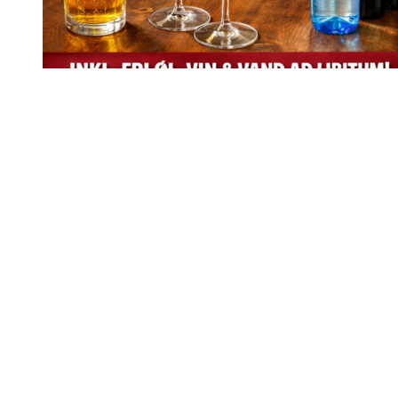
Ferie Kromix 28/6 kl 17-21 : 250 kr incl drikkevarer
Pizza live
cooking 10/4- 26 : PRIS 150 kr
150,00
kr.
Stegt & paneret flæsk BUFFET onsdag13/5 kl 17- 21 : 150 kr
/pers
150,00
kr.
Farris Kro & Café
2024 Alle rettigheder forbeholdes
Webmaster
HDsign
Search
Forside
Selskabslokaler
Lille sal ( Sølv salen ) op til 40 pax.
Stor sal ( Guld salen * incl scene ) op 100 pax
Den Hyggelige Kro stue * Op til 10 pax
Kejser Wilhelm sal / udestue * Op til 120 pax
Terrasse