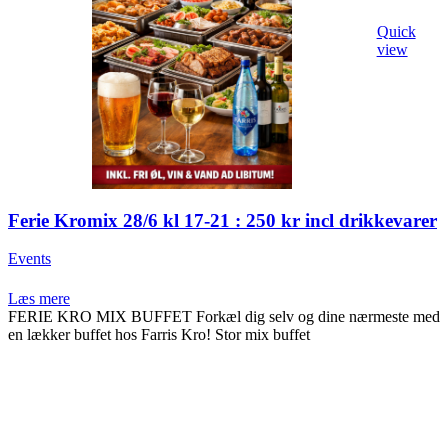
Quick
view
Ferie Kromix 28/6 kl 17-21 : 250 kr incl drikkevarer
Events
Læs mere
FERIE KRO MIX BUFFET Forkæl dig selv og dine nærmeste med
en lækker buffet hos Farris Kro! Stor mix buffet