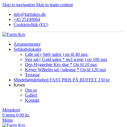
Skip to navigation
Skip to main content
info@farriskro.dk
+45 25100064
Cookiepolitik (EU)
Arrangementer
Selskabslokaler
Lille sal ( Sølv salen ) op til 40 pax.
Stor sal ( Guld salen * incl scene ) op 100 pax
Den Hyggelige Kro stue * Op til 10 pax
Kejser Wilhelm sal / udestue * Op til 120 pax
Terrasse
Mindehøjtidelighed FAST PRIS PÅ BUFFET 150 kr
Kroen
Om os
Galleri
Kontakt
Menukort
0
items
0,00
kr.
Menu